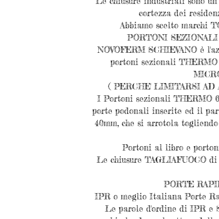
Le chiusure industriali sono u
cortezza dei residen
Abbiamo scelto marchi TO
PORTONI SEZIONALI
NOVOFERM SCHIEVANO è l'azien
portoni sezionali THERMO 4
MICROL
( PERCHE' LIMITARSI A
I Portoni sezionali THERMO 60 
porte podonali inserite ed il 
40mm, che si arrotola togliendo 
Portoni al libro e porton
Le chiusure TAGLIAFUOCO di ogn
PORTE RAPI
IPR o meglio Italiana Porte Rap
Le parole d'ordine di IPR