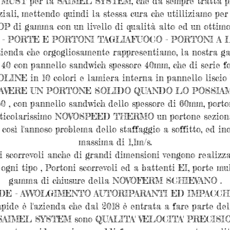
n MUST per la SAIMEL SYSTEM, che da sempre tratta pro
ziali, mettendo quindi la stessa cura che utilliziamo per 
P di gamma con un livello di qualità alto ed un ottimo 
 - PORTE E PORTONI TAGLIAFUOCO - PORTONI A 
da che orgogliosamente rappresentiamo, la nostra gamm
0 con pannello sandwich spessore 40mm, che di serie fo
INE in 10 colori e lamiera interna in pannello liscio
D AVERE UN PORTONE SOLIDO QUANDO LO POSSIA
, con pannello sandwich dello spessore di 60mm, portoni
particolarissimo NOVOSPEED THERMO un portone seziona
così l'annoso problema dello staffaggio a soffitto, ed in
massima di 1,1m/s.
i scorrevoli anche di grandi dimensioni vengono realizza
i tipo , Portoni scorrevoli ed a battenti EI, porte mul
gamma di chiusure della NOVOFERM SCHIEVANO .
DE - AVVOLGIMENTO AUTORIPARANTI ED IMPACC
ide è l'azienda che dal 2018 è entrata a fare parte del 
 e SAIMEL SYSTEM sono QUALITA' VELOCITA' PRECISIO