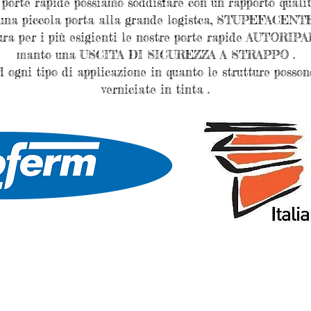
 porte rapide possiamo soddisfare con un rapporto qualità
 una piccola porta alla grande logistca, STUPEFACENTE 
ura per i più esigienti le nostre porte rapide AUTORIPA
manto una USCITA DI SICUREZZA A STRAPPO .
 ogni tipo di applicazione in quanto le strutture posson
verniciate in tinta .