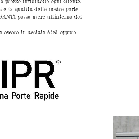
 prezzo invidiabile ogni cliente,
è la qualità delle nostre porte
RANTI posso avere all'interno del
o essere in acciaio AISI oppure