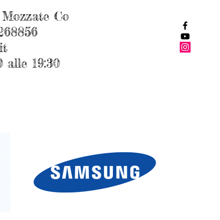
 Mozzate Co
7268856
it
di 13:30 alle 19:30