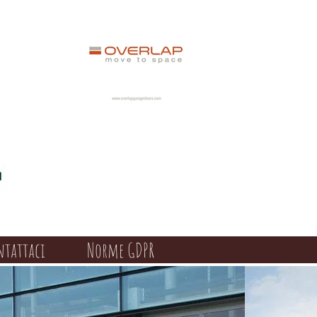
ntattaci
Norme GDPR