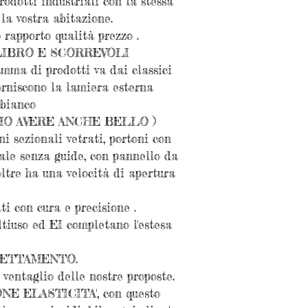
dotti industriali con la stessa
la vostra abitazione.
rapporto qualità prezzo .
LIBRO E SCORREVOLI
a di prodotti va dai classici
rniscono la lamiera esterna
 bianco
MO AVERE ANCHE BELLO )
 sezionali vetrati, portoni con
le senza guide, con pannello da
oltre ha una velocità di apertura
ti con cura e precisione .
tiuso ed EI completano l'estesa
HETTAMENTO.
ventaglio delle nostre proposte.
NE ELASTICITA', con questo